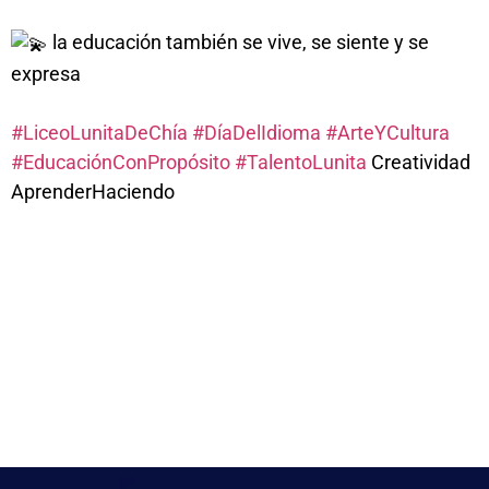
la educación también se vive, se siente y se
expresa
#LiceoLunitaDeChía
#DíaDelIdioma
#ArteYCultura
#EducaciónConPropósito
#TalentoLunita
Creatividad
AprenderHaciendo