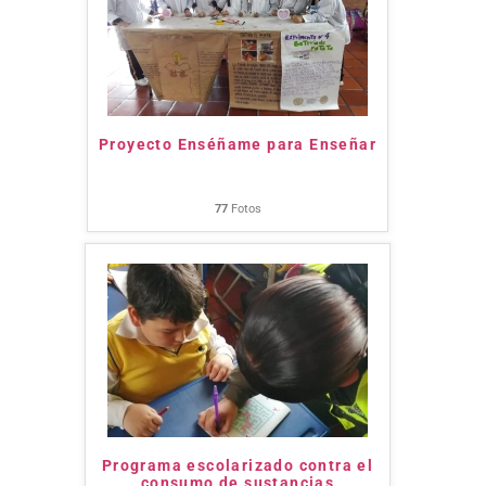
Proyecto Enséñame para Enseñar
77
Fotos
Programa escolarizado contra el
consumo de sustancias