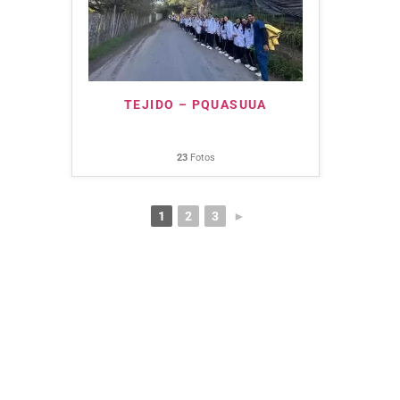
TEJIDO – PQUASUUA
23
Fotos
1
2
3
►