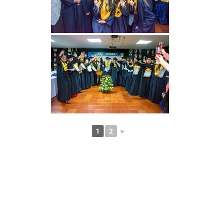
1
2
►