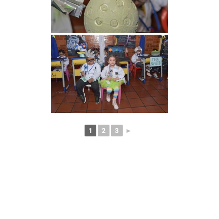
1
2
3
►