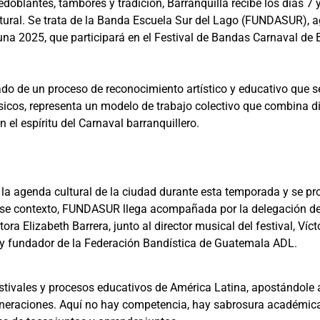
doblantes, tambores y tradición, Barranquilla recibe los días 7 
ultural. Se trata de la Banda Escuela Sur del Lago (FUNDASUR),
una 2025, que participará en el Festival de Bandas Carnaval de 
do de un proceso de reconocimiento artístico y educativo que s
cos, representa un modelo de trabajo colectivo que combina disc
 el espíritu del Carnaval barranquillero.
 la agenda cultural de la ciudad durante esta temporada y se p
 ese contexto, FUNDASUR llega acompañada por la delegación del
 Elizabeth Barrera, junto al director musical del festival, Víctor
y fundador de la Federación Bandística de Guatemala ADL.
stivales y procesos educativos de América Latina, apostándole 
 generaciones. Aquí no hay competencia, hay sabrosura académic