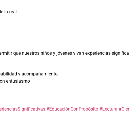
e lo real
rmitir que nuestros niños y jóvenes vivan experiencias signific
nsabilidad y acompañamiento
con entusiasmo
rienciasSignificativas
#EducaciónConPropósito
#Lectura
#Cie