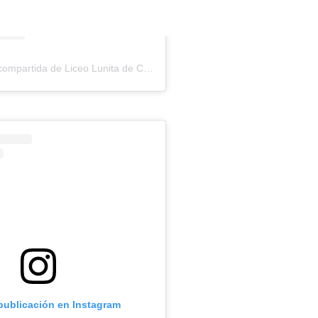
Una publicación compartida de Liceo Lunita de Chía (@liceo_lunita_de_chia)
 publicación en Instagram